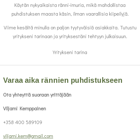
Käytän nykyaikaista ränni-imuria, mikä mahdollistaa
puhdistuksen maasta käsin, ilman vaarallisia kiipeilyjä.
Viime kesältä minulla on paljon tyytyväisiä asiakkaita. Tutustu
yritykseni tarinaan ja yrityksestäni tehtyyn julkaisuun.
Yritykseni tarina
Varaa aika rännien puhdistukseen
Ota yhteyttä suoraan yrittäjään
Viljami Kemppainen
+358 400 589109
viljami.kem@gmail.com